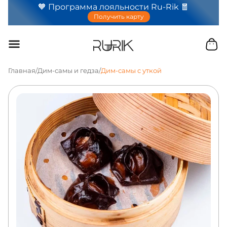
🧡 Программа лояльности Ru-Rik 🧧
Получить карту
Главная
/
Дим-самы и гедза
/
Дим-самы с уткой