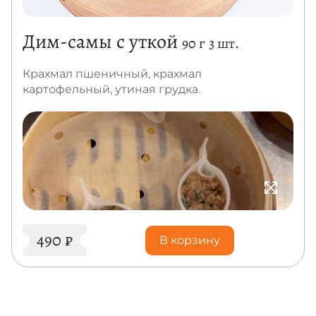
Дим-самы с уткой
90 г
3 шт.
Крахмал пшеничный, крахмал
картофельный, утиная грудка.
490
₽
В корзину