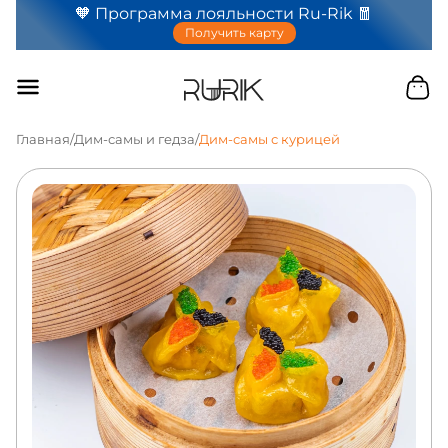
🧡 Программа лояльности Ru-Rik 🧧
Получить карту
Главная
/
Дим-самы и гедза
/
Дим-самы с курицей