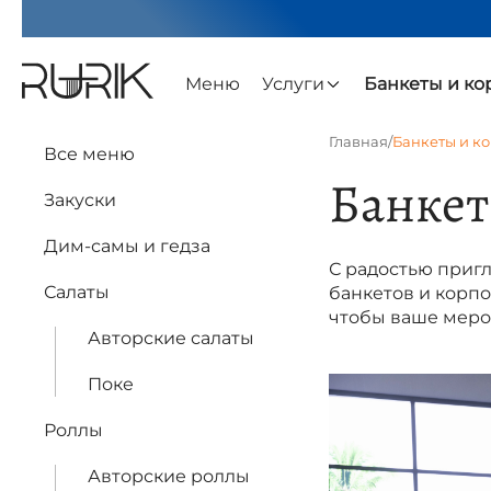
Меню
Услуги
Банкеты и к
Главная
/
Банкеты и к
Все меню
Банкет
Закуски
Дим-самы и гедза
С радостью пригл
Салаты
банкетов и корп
чтобы ваше меро
Авторские салаты
Поке
Роллы
Авторские роллы