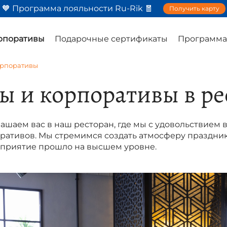
🧡 Программа лояльности Ru-Rik 🧧
Получить карту
орпоративы
Подарочные сертификаты
Программа
орпоративы
ы и корпоративы в ре
ашаем вас в наш ресторан, где мы с удовольствием
оративов. Мы стремимся создать атмосферу праздни
приятие прошло на высшем уровне.