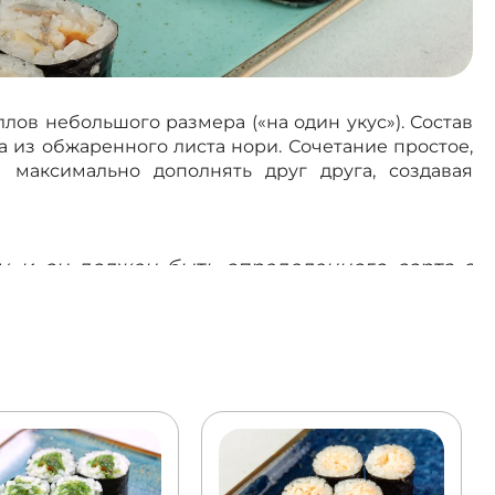
лов небольшого размера («на один укус»). Состав
а из обжаренного листа нори. Сочетание простое,
максимально дополнять друг друга, создавая
у, и он должен быть определенного сорта с
ия просто развалится. Риса должно быть
го фоне.
ет сноровки. Помимо соблюдения пропорций,
но вручную, используя специальный бамбуковый
деленной толщины укладывают рис, посередине —
осоленый лосось, угорь, тунец, креветка). Коврик
ым и ровным, затем его нарезают на маленькие