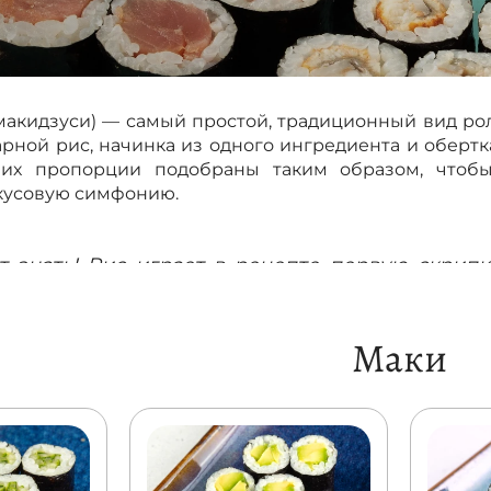
макидзуси) — самый простой, традиционный вид рол
рной рис, начинка из одного ингредиента и обертк
их пропорции подобраны таким образом, чтобы 
кусовую симфонию.
т знать! Рис играет в рецепте первую скрипк
ым уровнем клейкости. Иначе вся композиц
о, но не так много, чтобы начинка терялась на е
Маки
риготовления маки выглядит просто, но требу
ать блюду красивый вид. Сворачивают ролл обыч
ром расстилается лист нори. На него слоем опре
опулярные варианты — свежий огурец, авокадо, слаб
ачивают, формируя рулет. Он должен быть плотн