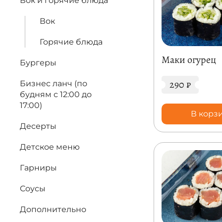
Вок и горячие блюда
кусочки.
Вок
На з
Горячие блюда
Маки огурец
Бургеры
Традиционн
290
₽
Бизнес ланч (по
Мягкость и ней
будням с 12:00 до
неповторимый п
17:00)
узнаваемую йодн
В корз
Десерты
Самые попу
Детское меню
в самом центре, 
Гарниры
Соусы
Дополнительно