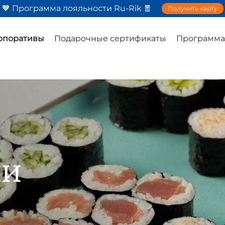
🧡 Программа лояльности Ru-Rik 🧧
Получить карту
орпоративы
Подарочные сертификаты
Программа
ки