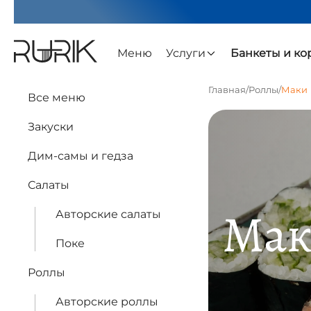
Меню
Услуги
Банкеты и к
Главная
/
Роллы
/
Маки
Все меню
Закуски
Дим-самы и гедза
Салаты
Ма
Авторские салаты
Поке
Роллы
Авторские роллы