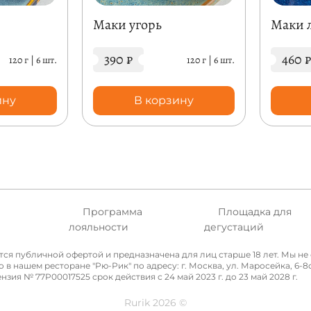
Маки угорь
Маки 
390
₽
460
₽
120 г
|
6 шт.
120 г
|
6 шт.
ину
В корзину
Программа
Площадка для
а
лояльности
дегустаций
ется публичной офертой и предназначена для лиц старше 18 лет. Мы 
нашем ресторане "Рю-Рик" по адресу: г. Москва, ул. Маросейка, 6-8с4
я № 77P00017525 срок действия с 24 май 2023 г. до 23 май 2028 г.
Rurik 2026 ©