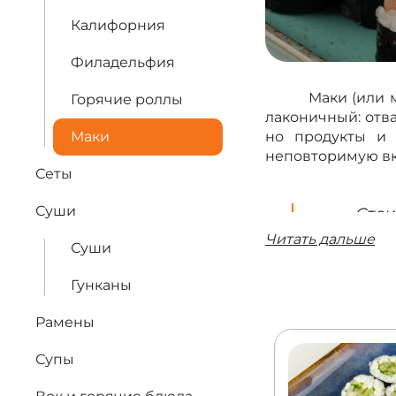
Калифорния
Филадельфия
Маки (или 
Горячие роллы
лаконичный: отва
Маки
но продукты и 
неповторимую в
Сеты
Суши
Стои
повышенн
Читать дальше
Суши
достаточн
Гунканы
Процесс п
Рамены
необходимо прид
коврик, на кото
Супы
начинка (самые п
аккуратно завор