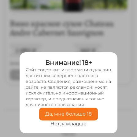
Вино красное сухое Chateau
Andre Cabernet Sauvignon
1 980
₽
360
₽
Внимание! 18+
125 мл.
750 мл.
14.00%
Сайт содержит информацию для лиц
Только в ресторане
достигших совершеннолетнего
возраста. Сведения, размещенные на
сайте, не являются рекламой, носят
исключительно информационный
характер, и предназначены только
для личного пользования.
Да, мне больше 18
Нет, я младше
Меню