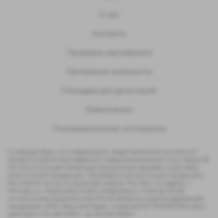
О нас
Контакты
Проверка сертификата
Программа лояльности
Площадка для дегустаций
Развлечения
Пользовательское соглашение
Сообщаем Вам, что информация, представленная на сайте не
является публичной офертой и предназначена для лиц старше 18
лет. Мы не осуществляем дистанционную продажу и доставку
алкогольной продукции. Приобрести алкогольную продукцию
Вы можете только в нашем ресторане "Рю-Рик" по адресу: г.
Москва, ул. Маросейка, 6-8с4, ежедневно с 12:00 до 00:00,
согласно законодательству РФ об обороте спиртосодержащей
продукции. ООО «Вкусная Идея», лицензия № 77P00017525 срок
действия с 24 май 2023 г. до 23 май 2028 г.