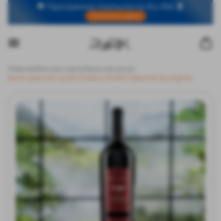
🧡 Программа лояльности Ru-Rik 🧧
Получить карту
Главная
/
Винная карта
/
Красное вино
/
Вино красное сухое Chateau Andre Cabernet Sauvignon