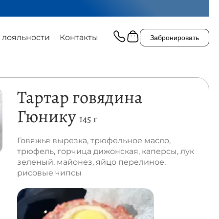
 лояльности
Контакты
Забронировать
Тартар говядина
Гюнику
145 г
Говяжья вырезка, трюфельное масло,
трюфель, горчица дижонская, каперсы, лук
зеленый, майонез, яйцо перелиное,
рисовые чипсы