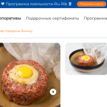
🧡 Программа лояльности Ru-Rik 🧧
Получить карту
орпоративы
Подарочные сертификаты
Программа
ар говядина Гюнику