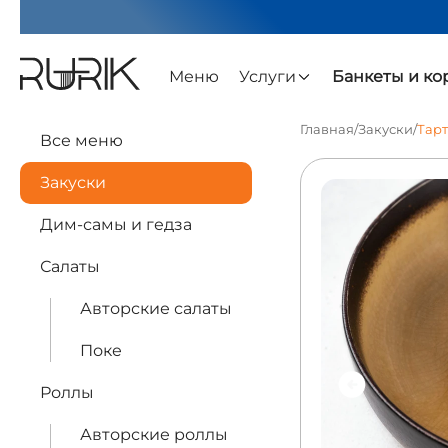
Меню
Услуги
Банкеты и к
Главная
/
Закуски
/
Тарт
Все меню
Закуски
Дим-самы и гедза
Салаты
Авторские салаты
Поке
Роллы
Авторские роллы