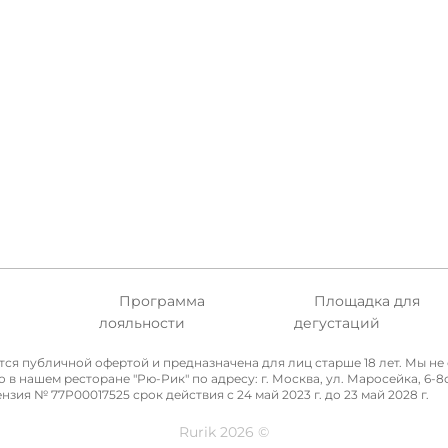
Программа
Площадка для
а
лояльности
дегустаций
ется публичной офертой и предназначена для лиц старше 18 лет. Мы 
нашем ресторане "Рю-Рик" по адресу: г. Москва, ул. Маросейка, 6-8с4
я № 77P00017525 срок действия с 24 май 2023 г. до 23 май 2028 г.
Rurik 2026 ©