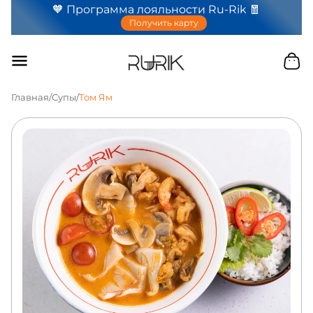
🧡 Программа лояльности Ru-Rik 🧧
Получить карту
Главная
/
Супы
/
Том Ям