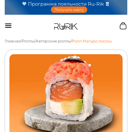
🧡 Программа лояльности Ru-Rik 🧧
Получить карту
Главная
/
Роллы
/
Авторские роллы
/
Ролл Магуро лосось