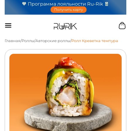
🧡 Программа лояльности Ru-Rik 🧧
Получить карту
Главная
/
Роллы
/
Авторские роллы
/
Ролл Креветка темпура