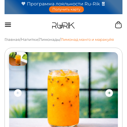
🧡 Программа лояльности Ru-Rik 🧧
Получить карту
Главная
/
Напитки
/
Лимонады
/
Лимонад манго и маракуйя