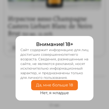
Игристое вино Champagne
Casters Liebart Blanc de Noirs
Brut
750 мл.
12.00%
Внимание! 18+
5 500
₽
Только в ресторане
Сайт содержит информацию для лиц
достигших совершеннолетнего
возраста. Сведения, размещенные на
сайте, не являются рекламой, носят
исключительно информационный
характер, и предназначены только
для личного пользования.
Да, мне больше 18
Нет, я младше
Меню
О нас