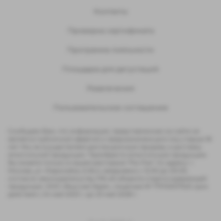
Контакты
Проверка сертификата
Программа лояльности
Площадка для дегустаций
Развлечения
Пользовательское соглашение
Сообщаем Вам, что информация, представленная на сайте не
является публичной офертой и предназначена для лиц старше 18
лет. Мы не осуществляем дистанционную продажу и доставку
алкогольной продукции. Приобрести алкогольную продукцию
Вы можете только в нашем ресторане "Рю-Рик" по адресу: г.
Москва, ул. Маросейка, 6-8с4, ежедневно с 12:00 до 00:00,
согласно законодательству РФ об обороте спиртосодержащей
продукции. ООО «Вкусная Идея», лицензия № 77P00017525 срок
действия с 24 май 2023 г. до 23 май 2028 г.
Меню