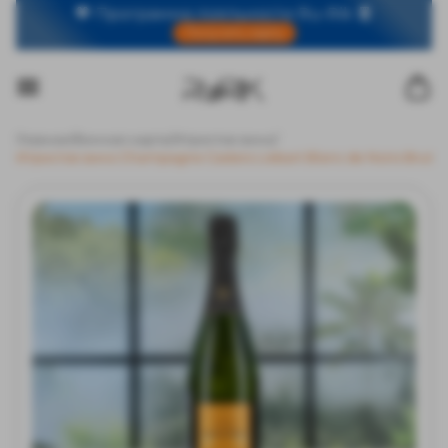
🧡 Программа лояльности Ru-Rik 🧧
Получить карту
Главная
/
Винная карта
/
Игристое вино
/
Игристое вино Champagne Casters Liebart Blanc de Noirs Brut