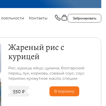
 лояльности
Контакты
Забронировать
Жареный рис с
курицей
Рис, курица, яйцо, цукини, болгарский
перец, лук, морковь, соевый соус, соус
терияки, кунжутное масло, специи
550
₽
В корзину