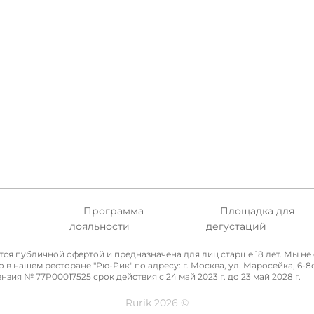
Программа
Площадка для
а
лояльности
дегустаций
ется публичной офертой и предназначена для лиц старше 18 лет. Мы 
нашем ресторане "Рю-Рик" по адресу: г. Москва, ул. Маросейка, 6-8с4
я № 77P00017525 срок действия с 24 май 2023 г. до 23 май 2028 г.
Rurik 2026 ©