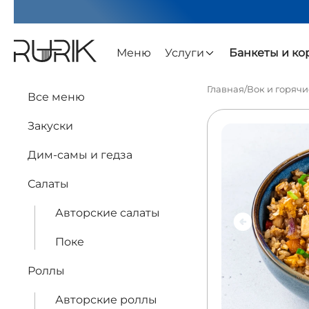
Меню
Услуги
Банкеты и к
Главная
/
Вок и горяч
Все меню
Закуски
Дим-самы и гедза
Салаты
Авторские салаты
Поке
Роллы
Авторские роллы