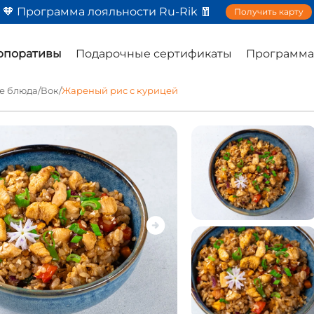
🧡 Программа лояльности Ru-Rik 🧧
Получить карту
орпоративы
Подарочные сертификаты
Программа
ие блюда
/
Вок
/
Жареный рис с курицей