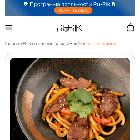
🧡 Программа лояльности Ru-Rik 🧧
Получить карту
Главная
/
Вок и горячие блюда
/
Вок
/
Удон с говядиной