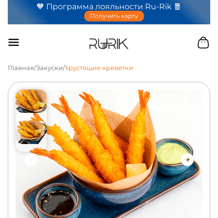
🧡 Программа лояльности Ru-Rik 🧧
Получить карту
Главная
/
Закуски
/
Хрустящие креветки