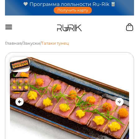
🧡 Программа лояльности Ru-Rik 🧧
Получить карту
Главная
/
Закуски
/
Татаки тунец