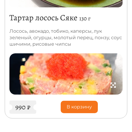
Тартар лосось Сяке
130 г
Лосось, авокадо, тобико, каперсы, лук
зеленый, огурцы, молотый перец, понзу, соус
шичими, рисовые чипсы
990
₽
В корзину