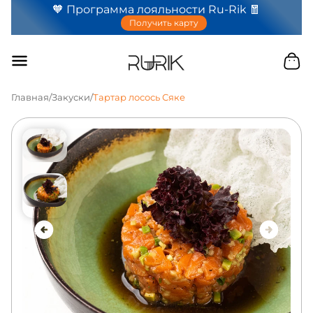
🧡 Программа лояльности Ru-Rik 🧧
Получить карту
Главная
/
Закуски
/
Тартар лосось Сяке