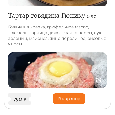
Тартар говядина Гюнику
145 г
Говяжья вырезка, трюфельное масло,
трюфель, горчица дижонская, каперсы, лук
зеленый, майонез, яйцо перелиное, рисовые
чипсы
790
₽
В корзину