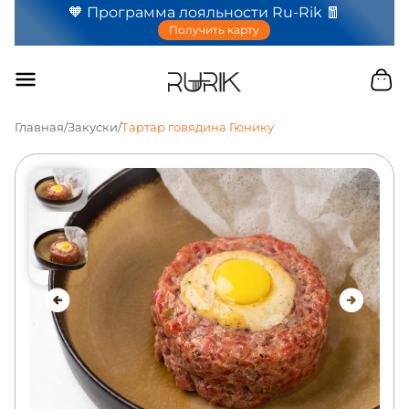
🧡 Программа лояльности Ru-Rik 🧧
Получить карту
Главная
/
Закуски
/
Тартар говядина Гюнику