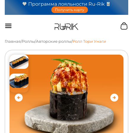
🧡 Программа лояльности Ru-Rik 🧧
Получить карту
Главная
/
Роллы
/
Авторские роллы
/
Ролл Тори Унаги