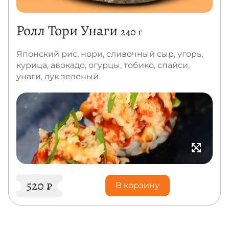
Ролл Тори Унаги
240 г
Японский рис, нори, сливочный сыр, угорь,
курица, авокадо, огурцы, тобико, спайси,
унаги, лук зеленый
520
₽
В корзину