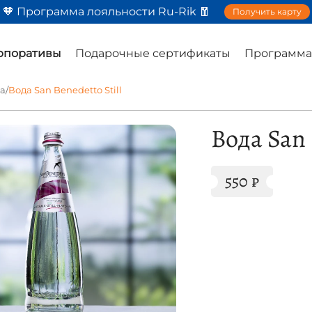
🧡 Программа лояльности Ru-Rik 🧧
Получить карту
орпоративы
Подарочные сертификаты
Программа
а
/
Вода San Benedetto Still
Вода San 
550
₽