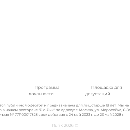
Программа
Площадка для
а
лояльности
дегустаций
ется публичной офертой и предназначена для лиц старше 18 лет. Мы 
нашем ресторане "Рю-Рик" по адресу: г. Москва, ул. Маросейка, 6-8с4
я № 77P00017525 срок действия с 24 май 2023 г. до 23 май 2028 г.
Rurik 2026 ©