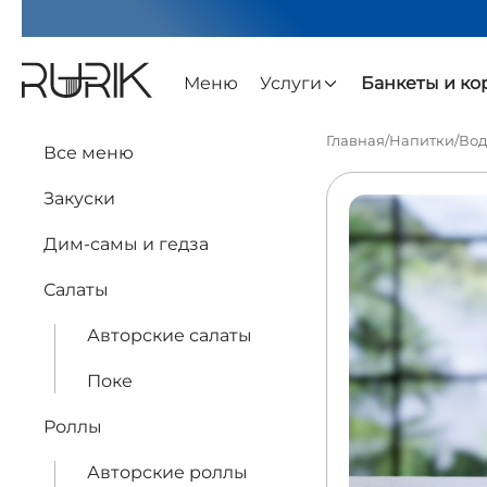
Меню
Услуги
Банкеты и к
Главная
/
Напитки
/
Вод
Все меню
Закуски
Дим-самы и гедза
Салаты
Авторские салаты
Поке
Роллы
Авторские роллы